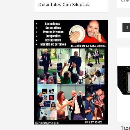
dife
Delantales Con Siluetas
Taza