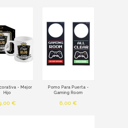
orativa - Mejor
Pomo Para Puerta -
Hijo
Gaming Room
Precio
Precio
9,00 €
6,00 €