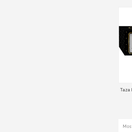
Taza 
Most