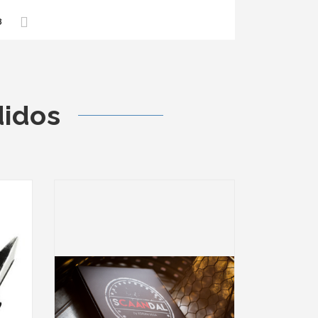
8
didos