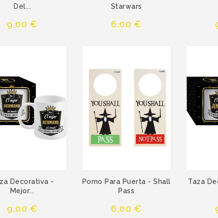
Del...
Starwars
Precio
Precio
9,00 €
6,00 €
za Decorativa -
Pomo Para Puerta - Shall
Taza Dec
Mejor...
Pass
Precio
Precio
9,00 €
6,00 €