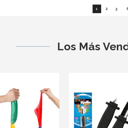
1
2
3
Los Más Ven