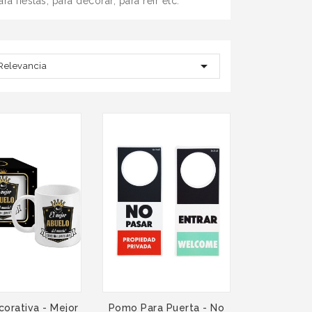
 fiestas, para decorar, para reir etc.

Relevancia
orativa - Mejor
Pomo Para Puerta - No