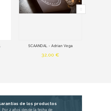
l
SCAANDAL - Adrian Vega
Bara
Precio
32,00 €
Garantías de los productos
Por 2 años desde la fecha de