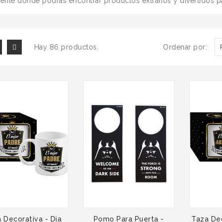
rente donde podrás encontrar productos extraños y divertidos para
Hay 86 productos.
Ordenar por:
 Decorativa - Dia
Pomo Para Puerta -
Taza Dec