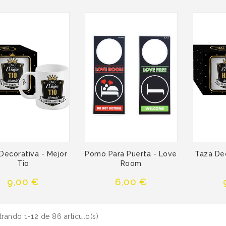
Decorativa - Mejor
Pomo Para Puerta - Love
Taza Dec
Tio
Room
Precio
Precio
9,00 €
6,00 €
rando 1-12 de 86 artículo(s)