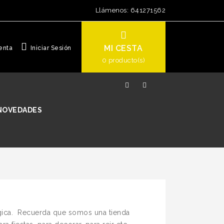
Llámenos:
641271562
MI CESTA
enta
Iniciar Sesión
0
producto(s)
NOVEDADES
ágica. Recuerda que somos una tienda