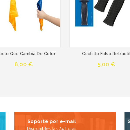
uelo Que Cambia De Color
Cuchillo Falso Retracti
Precio
Precio
8,00 €
5,00 €
Soporte por e-mail
Disponibles las 24 horas