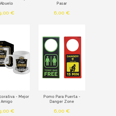
Abuelo
Pasar
Precio
Precio
9,00 €
6,00 €
orativa - Mejor
Pomo Para Puerta -
Amigo
Danger Zone
Precio
Precio
9,00 €
6,00 €