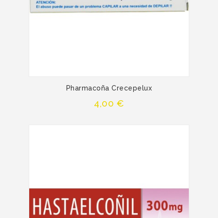
Pharmacoña Crecepelux
Precio
4,00 €