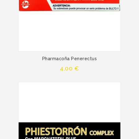
Pharmacoña Penerectus
Precio
4,00 €