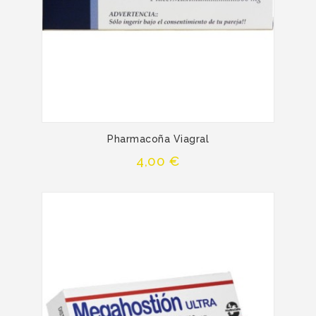
Pharmacoña Viagral
Precio
4,00 €