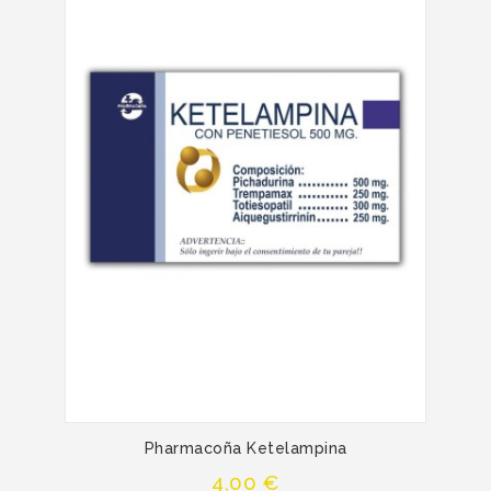
Pharmacoña Ketelampina
Precio
4,00 €