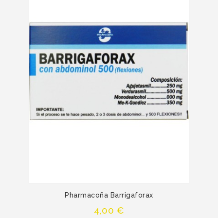
Pharmacoña Barrigaforax
Precio
4,00 €