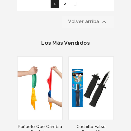
1
2

Volver arriba
Los Más Vendidos
Pañuelo Que Cambia
Cuchillo Falso
SCA