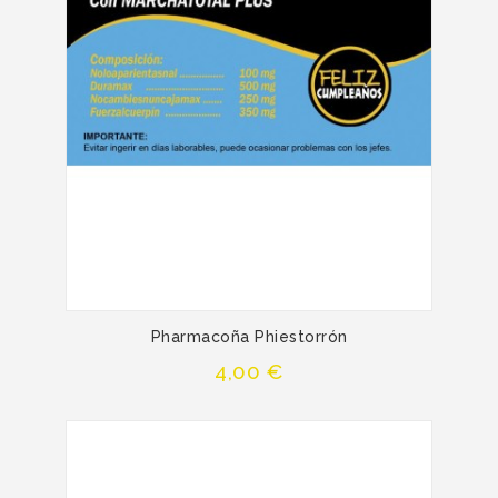
Pharmacoña Phiestorrón
Precio
4,00 €