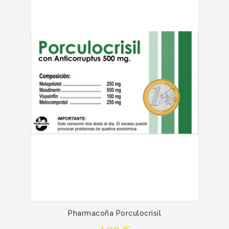
Pharmacoña Porculocrisil
Precio
4,00 €