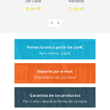
De Color
Retractil
Precio
Precio
8,00 €
5,00 €
Portes Gratis a partir de 100€
Para menos, 4,95€
Soporte por e-mail
Disponibles las 24 horas
Garantías de los productos
Por 2 años desde la fecha de compra