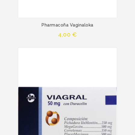
Pharmacoña Vaginaloka
Precio
4,00 €