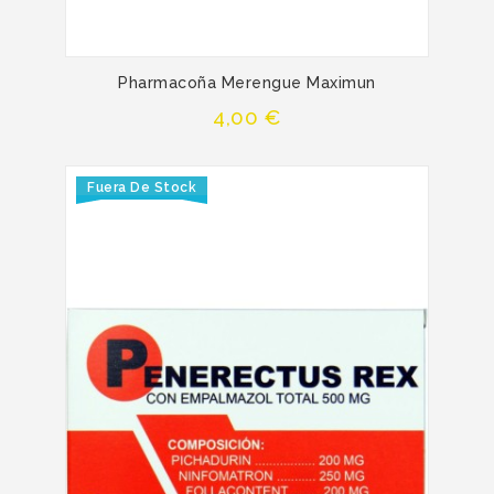
Pharmacoña Merengue Maximun
Precio
4,00 €
Fuera De Stock