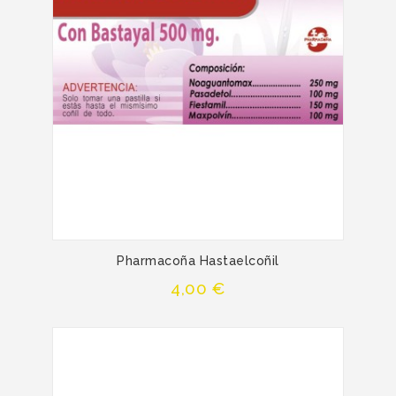
Pharmacoña Hastaelcoñil
Precio
4,00 €