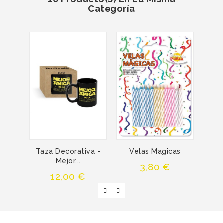
Categoría
Taza Decorativa -
Velas Magicas
Teny
Mejor...
Precio
3,80 €
Precio
12,00 €