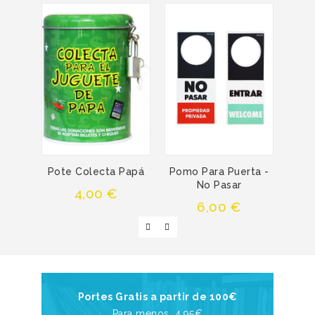
Pote Colecta Papá
Pomo Para Puerta -
P
No Pasar
M
Precio
4,00 €
Precio
6,00 €
Portes Gratis a partir de 100€
Para menos, 4,95€