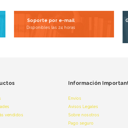
Soporte por e-mail
Disponibles las 24 horas
uctos
Información Importan
s
Envíos
ades
Avisos Legales
ás vendidos
Sobre nosotros
Pago seguro