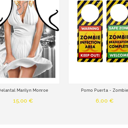
Delantal Marilyn Monroe
Pomo Puerta - Zombi
Precio
Precio
15,00 €
6,00 €