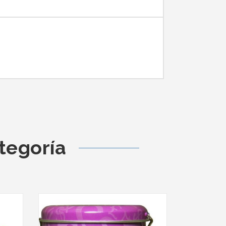
tegoría
Fuera De 