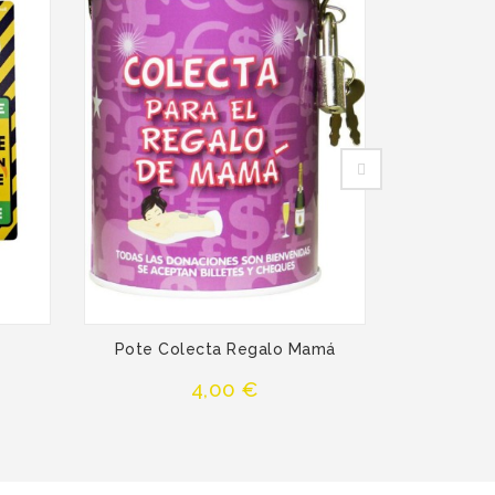
e
Pote Colecta Regalo Mamá
Giant E
Precio
4,00 €