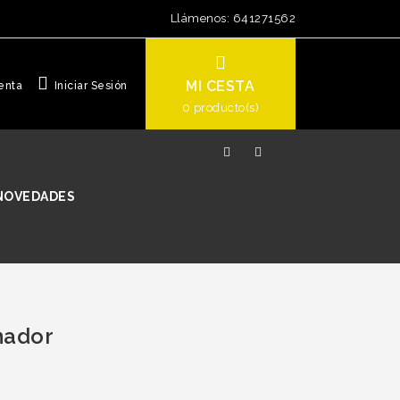
Llámenos:
641271562
MI CESTA
enta
Iniciar Sesión
0
producto(s)
NOVEDADES
nador