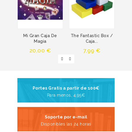
Mi Gran Caja De
The Fantastic Box /
Jueg
Magia
Caja...
Precio
Precio
20,00 €
7,99 €
Portes Gratis a partir de 100€
Para menos, 4,95€
Soporte por e-mail
Disponibles las 24 horas