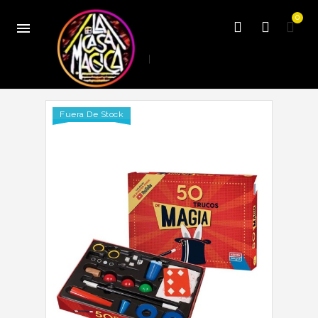
0

Fuera De Stock