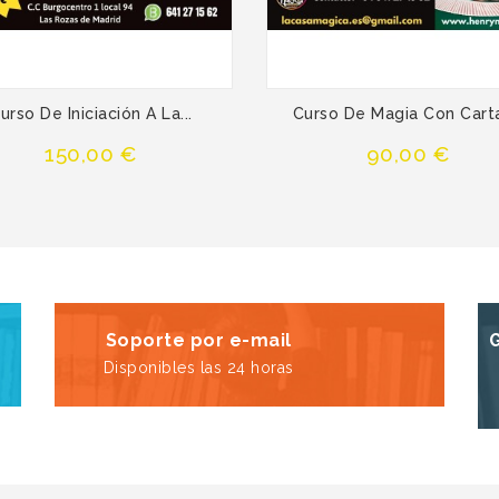
urso De Iniciación A La...
Curso De Magia Con Carta
Precio
Precio
150,00 €
90,00 €
Soporte por e-mail
Disponibles las 24 horas