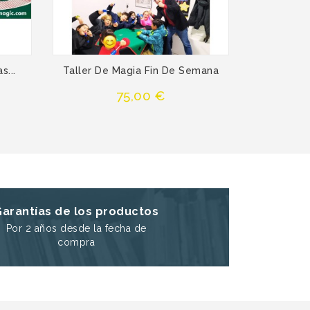
s...
Taller De Magia Fin De Semana
Curso D
Precio
75,00 €
Garantías de los productos
Por 2 años desde la fecha de
compra