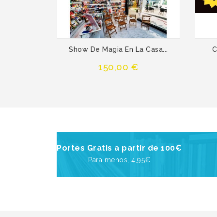
Show De Magia En La Casa...
C
Precio
150,00 €
Portes Gratis a partir de 100€
Para menos, 4,95€