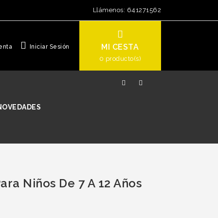
Llámenos:
641271562
MI CESTA
enta
Iniciar Sesión
0
producto(s)
NOVEDADES
ara Niños De 7 A 12 Años