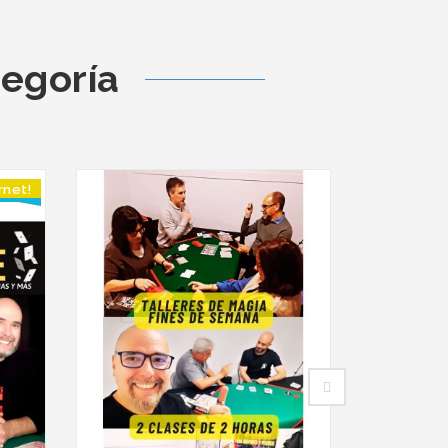
tegoría
rnet!