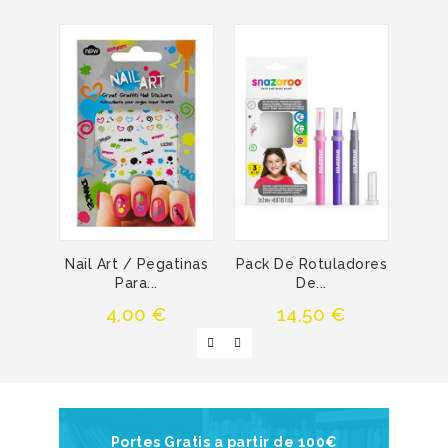
Nail Art / Pegatinas
Pack De Rotuladores
Min
Para...
De...
Precio
Precio
4,00 €
14,50 €
Portes Gratis a partir de 100€