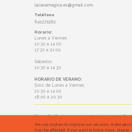
lacasamagica.es@gmail.com
Teléfono
641271562
Horario:
Lunes a Viernes
10:30 a 14:00
17:30 a 21:00
Sábados:
10:30 a 14:30
HORARIO DE VERANO:
Solo de Lunes a Viernes
10:30 a 14:00
18:00 a 20:30
© 2026 - Es un comercio electrónico de bConl
We use cookies to improve our services, make perso
están reservados
may be affected. If you want to know more, please, 