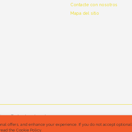
Contacte con nosotros
Mapa del sitio
ine - Todos los derechos
nal offers, and enhance your experience. If you do not accept optiona
read the Cookie Policy.