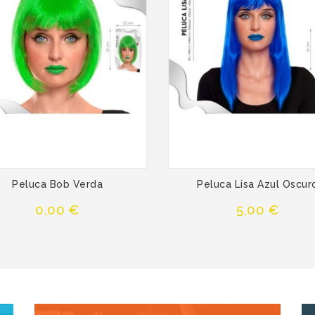
Peluca Bob Verda
Peluca Lisa Azul Oscur
Precio
Precio
0,00 €
5,00 €