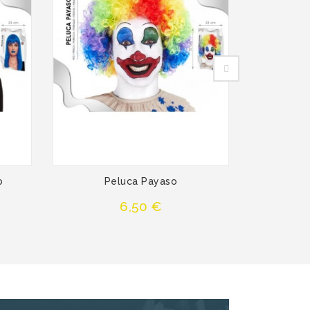
o
Peluca Payaso
Pel
Precio
6,50 €