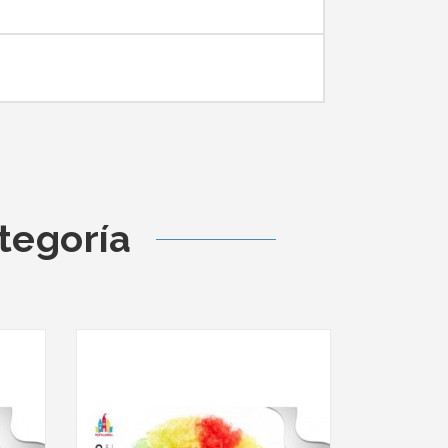
tegoría
Fuera De 