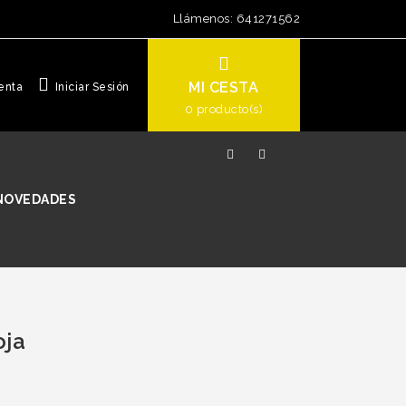
Llámenos:
641271562
MI CESTA
enta
Iniciar Sesión
0
producto(s)
NOVEDADES
oja