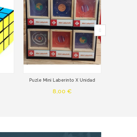
Puzle Mini Laberinto X Unidad
Set De 6 
Precio
8,00 €