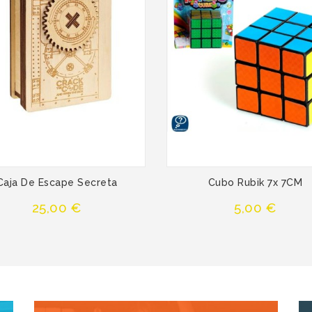
Caja De Escape Secreta
Cubo Rubik 7x 7CM
Precio
Precio
25,00 €
5,00 €