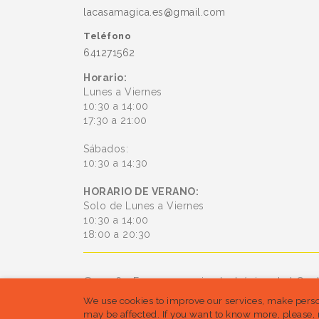
lacasamagica.es@gmail.com
Teléfono
641271562
Horario:
Lunes a Viernes
10:30 a 14:00
17:30 a 21:00
Sábados:
10:30 a 14:30
HORARIO DE VERANO:
Solo de Lunes a Viernes
10:30 a 14:00
18:00 a 20:30
© 2026 - Es un comercio electrónico de bConl
We use cookies to improve our services, make perso
están reservados
may be affected. If you want to know more, please, 