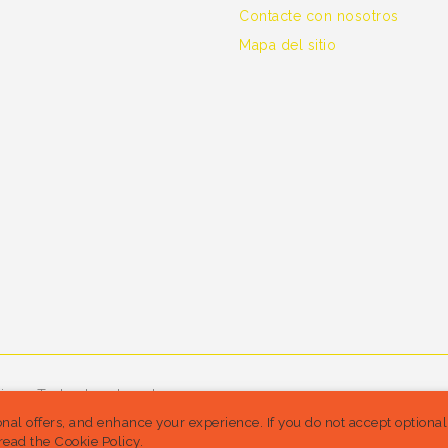
Contacte con nosotros
Mapa del sitio
ine - Todos los derechos
nal offers, and enhance your experience. If you do not accept optiona
read the Cookie Policy.