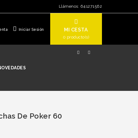
Llámenos:
641271562
MI CESTA
enta
Iniciar Sesión
0
producto(s)
NOVEDADES
ichas De Poker 60