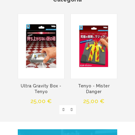
Ultra Gravity Box -
Tenyo - Mister
Teny
Tenyo
Danger
Precio
Precio
25,00 €
25,00 €