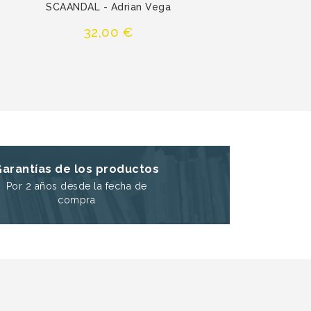
SCAANDAL - Adrian Vega
Precio
32,00 €
Garantías de los productos
Por 2 años desde la fecha de
compra