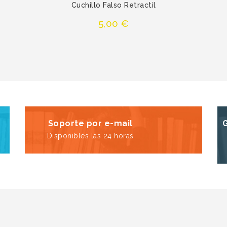
Cuchillo Falso Retractil
Precio
5,00 €
Soporte por e-mail
Disponibles las 24 horas