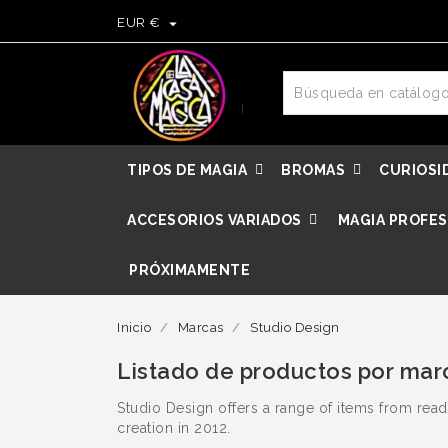

EUR €
TIPOS DE MAGIA
BROMAS
CURIOSI
ACCESORIOS VARIADOS
MAGIA PROFES
PRÓXIMAMENTE
Inicio
Marcas
Studio Design
Listado de productos por mar
Studio Design offers a range of items from rea
creation in 2012.