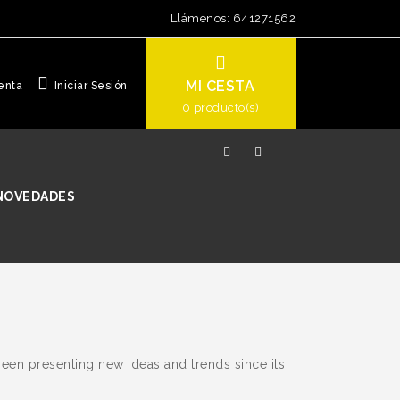
Llámenos:
641271562
MI CESTA
enta
Iniciar Sesión
0
producto(s)
NOVEDADES
een presenting new ideas and trends since its