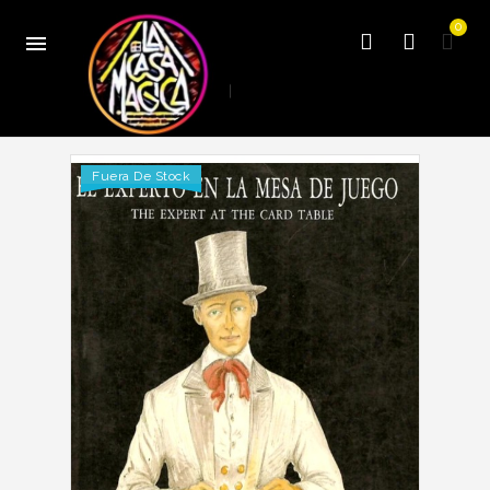
0

Fuera De Stock