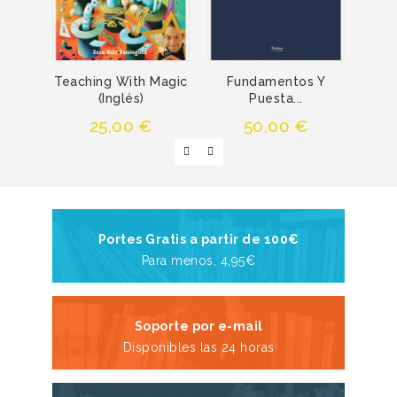
Teaching With Magic
Fundamentos Y
Libr
(Inglés)
Puesta...
Precio
Precio
25,00 €
50,00 €
Portes Gratis a partir de 100€
Para menos, 4,95€
Soporte por e-mail
Disponibles las 24 horas