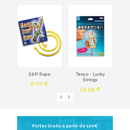
Stiff Rope
Tenyo - Lucky
R
Strings
Cu
Precio
8,00 €
Precio
19,99 €
Portes Gratis a partir de 100€