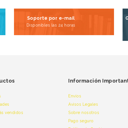
Soporte por e-mail
Disponibles las 24 horas
uctos
Información Importan
s
Envíos
ades
Avisos Legales
ás vendidos
Sobre nosotros
Pago seguro