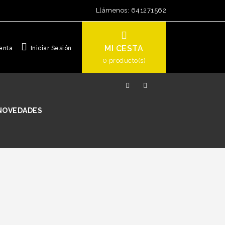
Llámenos:
641271562
MI CESTA
enta
Iniciar Sesión
0
producto(s)
NOVEDADES