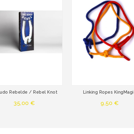
Nudo Rebelde / Rebel Knot
Linking Ropes KingMagi
Precio
Precio
35,00 €
9,50 €