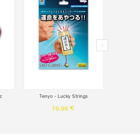
c
Tenyo - Lucky Strings
Rope Fus
Precio
19,99 €