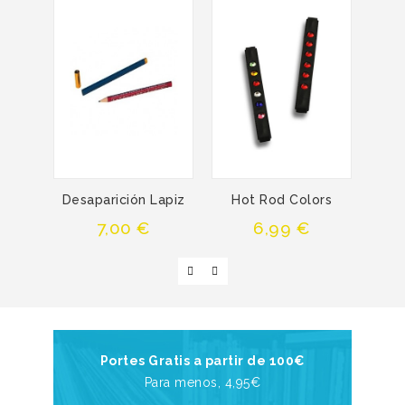
Desaparición Lapiz
Hot Rod Colors
Teny
Precio
Precio
7,00 €
6,99 €
Portes Gratis a partir de 100€
Para menos, 4,95€