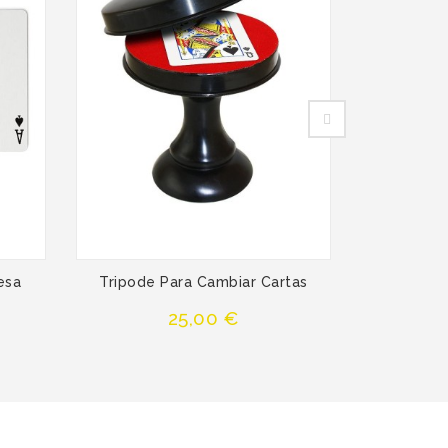
esa
Tripode Para Cambiar Cartas
Knoc
Precio
25,00 €