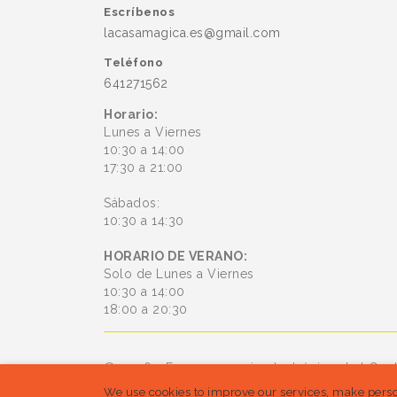
Escríbenos
lacasamagica.es@gmail.com
Teléfono
641271562
Horario:
Lunes a Viernes
10:30 a 14:00
17:30 a 21:00
Sábados:
10:30 a 14:30
HORARIO DE VERANO:
Solo de Lunes a Viernes
10:30 a 14:00
18:00 a 20:30
© 2026 - Es un comercio electrónico de bConl
We use cookies to improve our services, make perso
están reservados