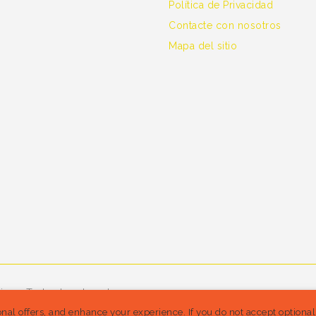
Política de Privacidad
Contacte con nosotros
Mapa del sitio
ine - Todos los derechos
nal offers, and enhance your experience. If you do not accept optiona