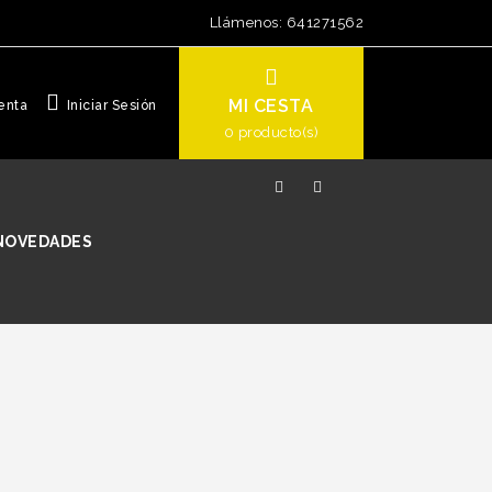
Llámenos:
641271562
MI CESTA
enta
Iniciar Sesión
0
producto(s)
NOVEDADES