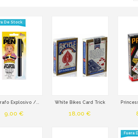
ra De Stock
rafo Explosivo /...
White Bikes Card Trick
Princess
Precio
Precio
9,00 €
18,00 €
Fuera 