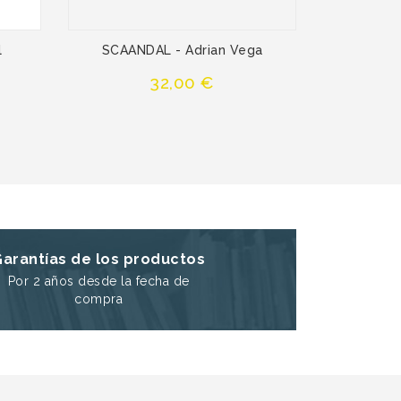
l
SCAANDAL - Adrian Vega
Bara
Precio
32,00 €
Garantías de los productos
Por 2 años desde la fecha de
compra