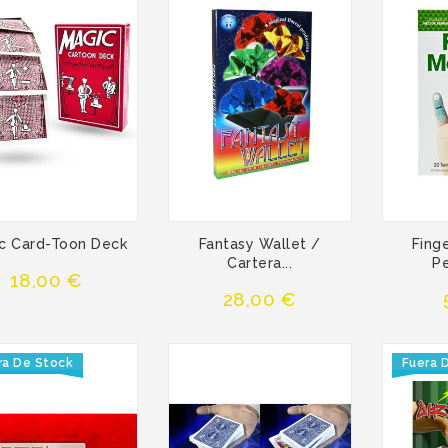
c Card-Toon Deck
Fantasy Wallet /
Fing
Cartera...
Pe
Precio
18,00 €
Precio
28,00 €
ra De Stock
Fuera 