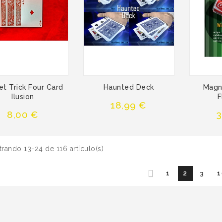
et Trick Four Card
Haunted Deck
Magn
Ilusion
F
Precio
18,99 €
Precio
P
8,00 €
3
rando 13-24 de 116 artículo(s)
1
2
3
1