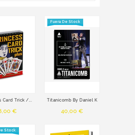
Fuera De Stock
 Card Trick /...
Titanicomb By Daniel K
Precio
Precio
8,00 €
40,00 €
De Stock