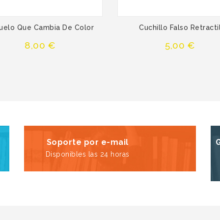
uelo Que Cambia De Color
Cuchillo Falso Retracti
Precio
Precio
8,00 €
5,00 €
Soporte por e-mail
Disponibles las 24 horas