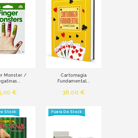
er Monster /
Cartomagia
gatinas...
Fundamental...
Precio
Precio
5,00 €
38,00 €
De Stock
Fuera De Stock