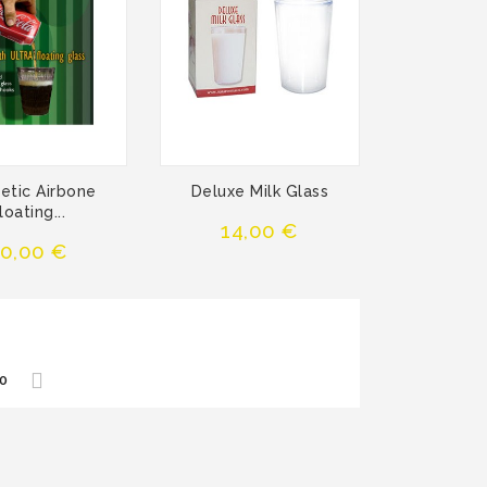
etic Airbone
Deluxe Milk Glass
loating...
Precio
14,00 €
recio
0,00 €
0