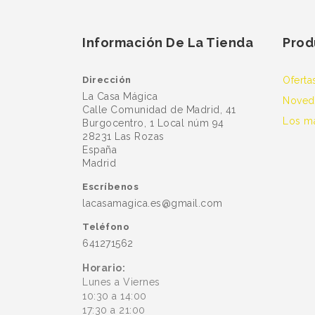
Información De La Tienda
Prod
Dirección
Oferta
La Casa Mágica
Noved
Calle Comunidad de Madrid, 41
Los m
Burgocentro, 1 Local núm 94
28231 Las Rozas
España
Madrid
Escríbenos
lacasamagica.es@gmail.com
Teléfono
641271562
Horario:
Lunes a Viernes
10:30 a 14:00
17:30 a 21:00