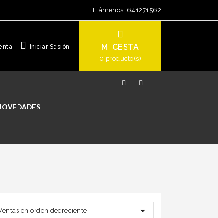
Llámenos:
641271562
MI CESTA
enta
Iniciar Sesión
0
producto(s)
NOVEDADES

Ventas en orden decreciente